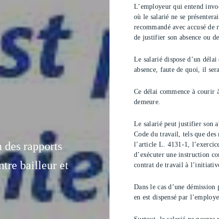
L’employeur qui entend invo
où le salarié ne se présentera
recommandé avec accusé de ré
de justifier son absence ou d
Le salarié dispose d’un délai 
absence, faute de quoi, il se
Ce délai commence à courir à
demeure.
Le salarié peut justifier son 
Code du travail, tels que des 
 des rapports
l’article L. 4131-1, l’exercic
d’exécuter une instruction co
ntre bailleur et
contrat de travail à l’initiat
Dans le cas d’une démission p
en est dispensé par l’employe