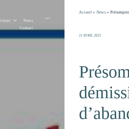
Accueil
»
News
»
Présomptio
open
toggle
rvices
News
child
menu
sidebar
Contact
21 AVRIL 2023
Présom
démiss
d’aban