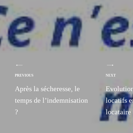
PREVIOUS
NEXT
Après la sécheresse, le
Evolution
temps de l’indemnisation
locatifs e
?
locataire