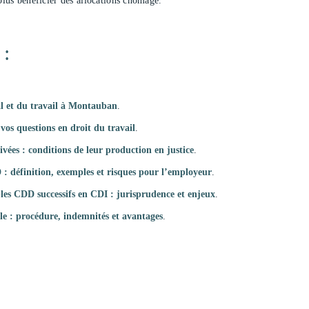
 plus bénéficier des allocations chômage.
 :
ial et du travail à Montauban
.
vos questions en droit du travail
.
vées : conditions de leur production en justice
.
: définition, exemples et risques pour l’employeur
.
les CDD successifs en CDI : jurisprudence et enjeux
.
le : procédure, indemnités et avantages
.