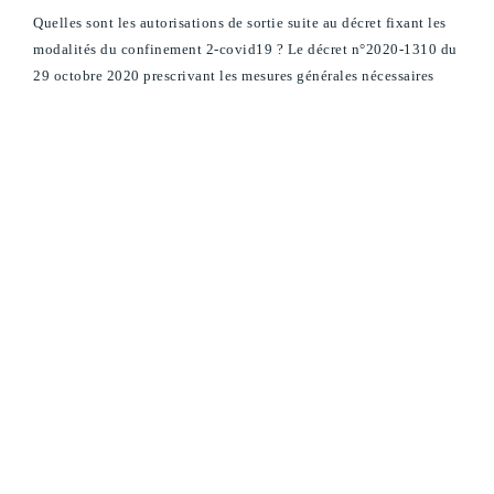
Quelles sont les autorisations de sortie suite au décret fixant les
modalités du confinement 2-covid19 ? Le décret n°2020-1310 du
29 octobre 2020 prescrivant les mesures générales nécessaires
pour faire face à l’épidémie de covid-19 vient d’être publié au
journal officiel. Par principe, tout déplacement de personne hors
de son lieu de résidence est interdit. […]
Read more